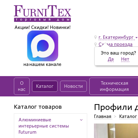
Акции! Скидки! Новинки!
г. Екатеринбург
Схема проезда
Это ваш город?
Да
Нет
на нашем канале
О
Техническая
Каталог
Новости
нас
информация
Профили д
Каталог товаров
Главная
>
Каталог
Алюминиевые
интерьерные системы
Futurum