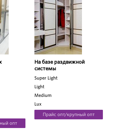
х
На базе раздвижной
системы
Super Light
Light
Medium
Lux
Прайс опт/крупный опт
ный опт