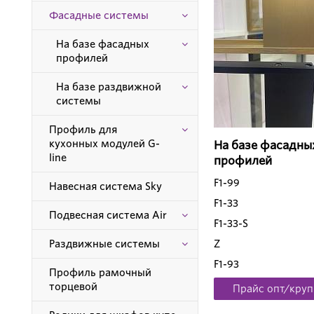
Фасадные системы
На базе фасадных
профилей
На базе раздвижной
системы
Профиль для
кухонных модулей G-
На базе фасадны
line
профилей
F1-99
Навесная система Sky
F1-33
Подвесная система Air
F1-33-S
Раздвижные системы
Z
F1-93
Профиль рамочный
торцевой
Прайс опт/круп