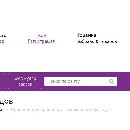
Корзина
.ru
Вход
ок
Регистрация
Выбрано
0
товаров
Формуляр
заказа
дов
и.
>
Профили для производства рамочных фасадов