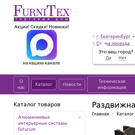
Акции! Скидки! Новинки!
г. Екатеринбург
Схема проезда
Это ваш город?
Да
Нет
на нашем канале
О
Техническая
Каталог
Новости
нас
информация
Раздвижна
Каталог товаров
Главная
>
Каталог
Алюминиевые
Раздвижная система
интерьерные системы
Futurum