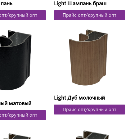
мпань
Light Шампань браш
опт/крупный опт
Прайс опт/крупный опт
Light Дуб молочный
рный матовый
Прайс опт/крупный опт
опт/крупный опт