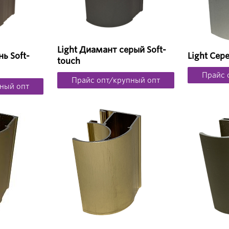
Light Диамант серый Soft-
ь Soft-
Light Сер
touch
Прайс 
Прайс опт/крупный опт
ный опт