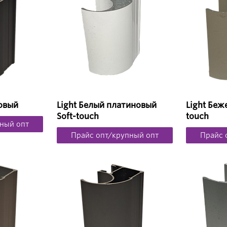
овый
Light Белый платиновый
Light Беж
Soft-touch
touch
ный опт
Прайс опт/крупный опт
Прайс 