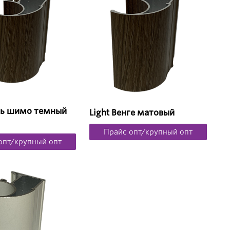
ень шимо темный
Light Венге матовый
Прайс опт/крупный опт
опт/крупный опт