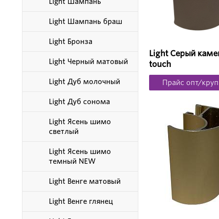
Light Шампань
Light Шампань браш
Light Бронза
Light Серый камен
Light Черный матовый
touch
Light Дуб молочный
Прайс опт/круп
Light Дуб сонома
Light Ясень шимо
светлый
Light Ясень шимо
темный NEW
Light Венге матовый
Light Венге глянец