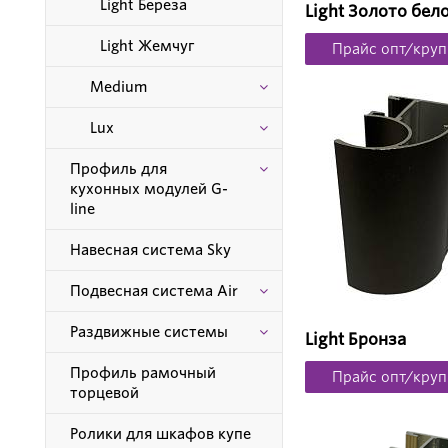
Light Береза
Light Золото бел
Light Жемчуг
Прайс опт/круп
Medium
Lux
Профиль для
кухонных модулей G-
line
Навесная система Sky
Подвесная система Air
Раздвижные системы
Light Бронза
Профиль рамочный
Прайс опт/круп
торцевой
Ролики для шкафов купе