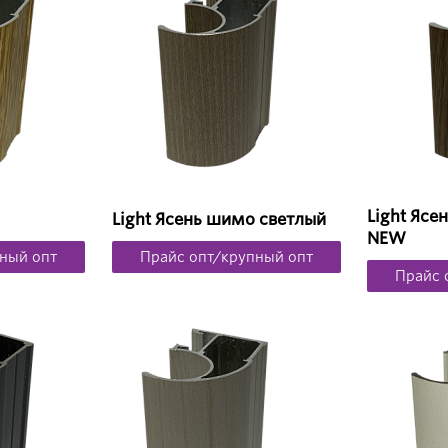
Light Яс
Light Ясень шимо светлый
NEW
ный опт
Прайс опт/крупный опт
Прайс 