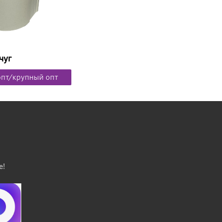
чуг
опт/крупный опт
е!