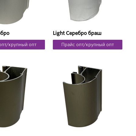
ебро
Light Серебро браш
опт/крупный опт
Прайс опт/крупный опт