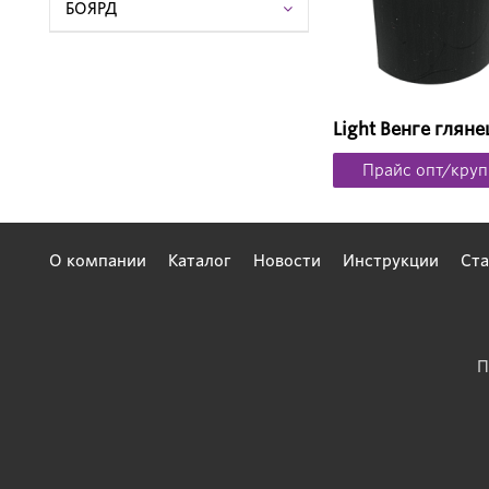
БОЯРД
Light Венге гляне
Прайс опт/круп
О компании
Каталог
Новости
Инструкции
Ста
П