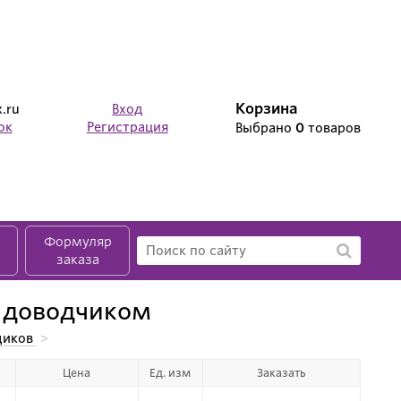
Корзина
.ru
Вход
ок
Регистрация
Выбрано
0
товаров
Формуляр
заказа
 доводчиком
щиков
>
Цена
Ед. изм
Заказать