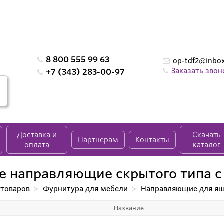
8 800 555 99 63
op-tdf2@inbox
Заказать звон
+7 (343) 283-00-97
Доставка и
Скачать
Партнерам
Контакты
оплата
каталог
 направляющие скрытого типа с
 товаров
>
Фурнитура для мебели
>
Направляющие для я
ляющие скрытого типа с доводчиком
Название