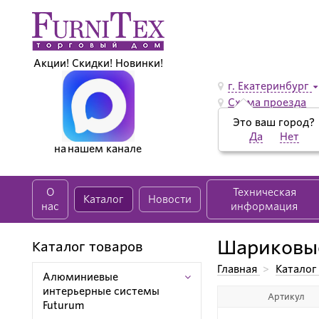
Акции! Скидки! Новинки!
г. Екатеринбург
Схема проезда
Это ваш город?
Да
Нет
на нашем канале
О
Техническая
Каталог
Новости
нас
информация
Шариковые
Каталог товаров
Главная
>
Каталог
Алюминиевые
Шариковые направ
интерьерные системы
Артикул
Futurum