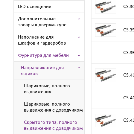
LED освещение
CS.3
Дополнительные
товары к дверям-купе
CS.3
Наполнение для
шкафов и гардеробов
CS.3
Фурнитура для мебели
Направляющие для
ящиков
CS.4
Шариковые, полного
выдвижения
CS.4
Шариковые, полного
выдвижения c доводчиком
CS.4
Скрытого типа, полного
выдвижения с доводчиком