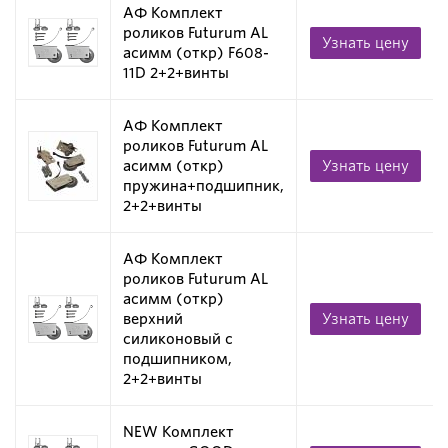
АФ Комплект
роликов Futurum AL
Узнать цену
асимм (откр) F608-
11D 2+2+винты
АФ Комплект
роликов Futurum AL
асимм (откр)
Узнать цену
пружина+подшипник,
2+2+винты
АФ Комплект
роликов Futurum AL
асимм (откр)
верхний
Узнать цену
силиконовый с
подшипником,
2+2+винты
NEW Комплект