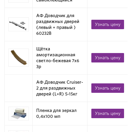
самоклеющийся
АФ Доводчик для
раздвижных дверей
Узнать цену
(левый + правый )
60232B
Щётка
амортизационная
Узнать цену
светло-бежевая 7х6
3p
АФ Доводчик Cruiser-
2 для раздвижных
Узнать цену
дверей (L+R) 5-15кг
Пленка для зеркал
Узнать цену
0,4х100 мп