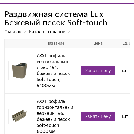
Раздвижная система Lux
Бежевый песок Soft-touch
Главная
>
Каталог товаров
>
Алюминиевые системы для производства мебели.
>
Название
Цена
Ед. из
Алюминиевые профили для дверей-купе
>
Раздвижная система Lux
>
Раздвижная система Lux Бежевый песок Soft-touch
АФ Профиль
вертикальный
люкс 454,
Узнать цену
шт
бежевый песок
Soft-touch,
5400мм
АФ Профиль
горизонтальный
верхний 196,
Узнать цену
шт
бежевый песок
Soft-touch,
6000мм