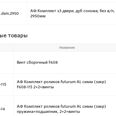
АФ Комплект х3 двери, дуб сонома, без в/п,
3.dsm.2950
2950мм
ые товары
Название
Винт сборочный F608
АФ Комплект роликов Futurum AL симм (закр)
-11S
F608-11S 2+2+винты
АФ Комплект роликов Futurum AL симм (закр)
-14
пружина+подшипник, 2+2+винты