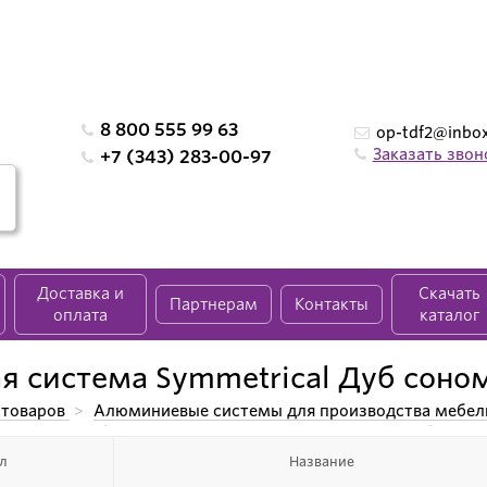
8 800 555 99 63
op-tdf2@inbox
Заказать звон
+7 (343) 283-00-97
Доставка и
Скачать
Партнерам
Контакты
оплата
каталог
я система Symmetrical Дуб соно
 товаров
>
Алюминиевые системы для производства мебел
а Symmetrical
>
Раздвижная система Symmetrical Дуб соно
л
Название