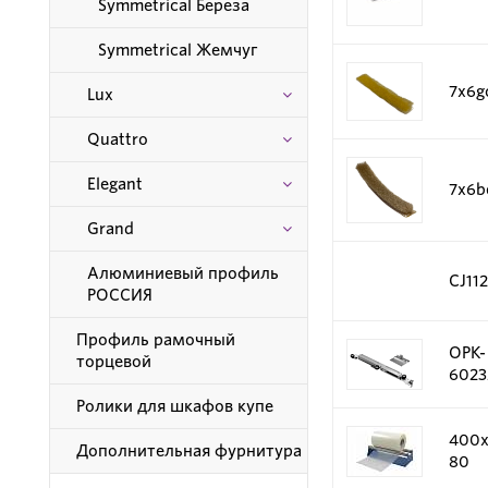
Symmetrical Береза
Symmetrical Жемчуг
7х6g
Lux
Quattro
Elegant
7х6be
Grand
Алюминиевый профиль
CJ11
РОССИЯ
Профиль рамочный
OPK-
торцевой
6023
Ролики для шкафов купе
400х
Дополнительная фурнитура
80