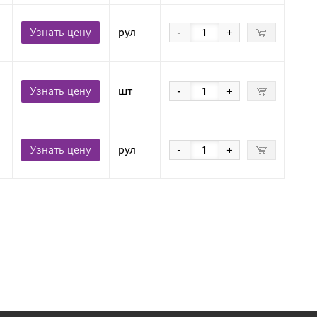
Узнать цену
рул
-
+
Узнать цену
шт
-
+
Узнать цену
рул
-
+