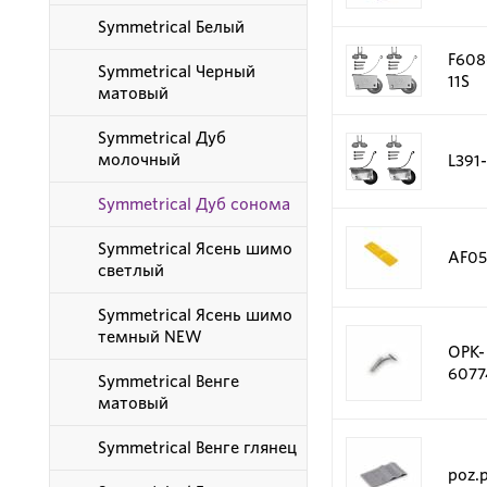
Symmetrical Белый
F608
Symmetrical Черный
11S
матовый
Symmetrical Дуб
молочный
L391
Symmetrical Дуб сонома
Symmetrical Ясень шимо
AF05
светлый
Symmetrical Ясень шимо
темный NEW
OPK-
6077
Symmetrical Венге
матовый
Symmetrical Венге глянец
poz.p