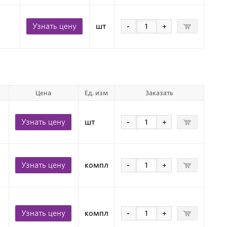
Узнать цену
шт
-
+
Цена
Ед. изм
Заказать
Узнать цену
шт
-
+
Узнать цену
компл
-
+
Узнать цену
компл
-
+