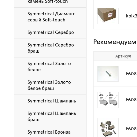
камень Soft-touch
Symmetrical Диамант
kplx
серый Soft-touch
Symmetrical Серебро
Рекомендуем
Symmetrical Серебро
браш
Артикул
Symmetrical Золото
белое
F608
Symmetrical Золото
белое браш
F608
Symmetrical Шампань
Symmetrical Шампань
браш
F608
Symmetrical Бронза