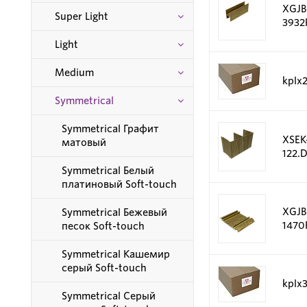
XGJB
Super Light
3932
Light
Medium
kplx
Symmetrical
Symmetrical Графит
XSEK
матовый
122.
Symmetrical Белый
платиновый Soft-touch
XGJB
Symmetrical Бежевый
1470
песок Soft-touch
Symmetrical Кашемир
серый Soft-touch
kplx
Symmetrical Серый