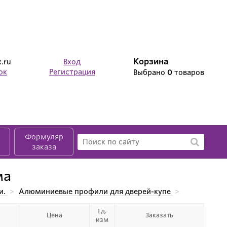
Корзина
.ru
Вход
ок
Регистрация
Выбрано
0
товаров
Формуляр
заказа
ма
и.
>
Алюминиевые профили для дверей-купе
>
ма
Ед.
Цена
Заказать
изм