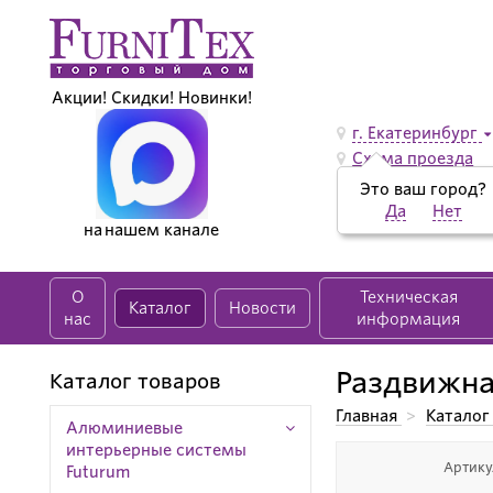
Акции! Скидки! Новинки!
г. Екатеринбург
Схема проезда
Это ваш город?
Да
Нет
на нашем канале
О
Техническая
Каталог
Новости
нас
информация
Раздвижна
Каталог товаров
Главная
>
Каталог
Алюминиевые
Раздвижная систем
интерьерные системы
Артику
Futurum