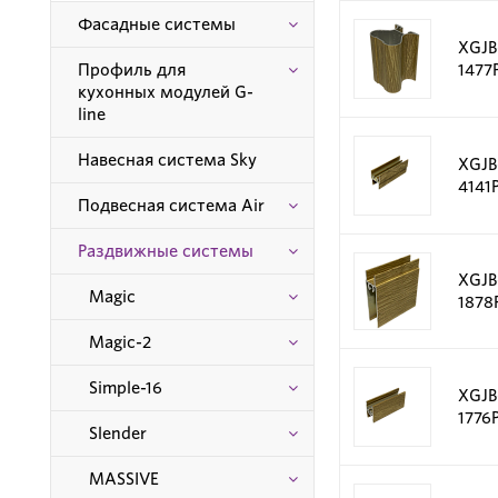
Фасадные системы
XGJB
Профиль для
1477
кухонных модулей G-
line
Навесная система Sky
XGJB
4141
Подвесная система Air
Раздвижные системы
XGJB
Magic
1878
Magic-2
Simple-16
XGJB
1776
Slender
MASSIVE