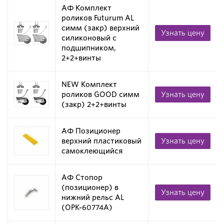
АФ Комплект
роликов Futurum AL
симм (закр) верхний
Узнать цену
силиконовый с
подшипником,
2+2+винты
NEW Комплект
роликов GOOD симм
Узнать цену
(закр) 2+2+винты
АФ Позиционер
верхний пластиковый
Узнать цену
самоклеющийся
АФ Стопор
(позиционер) в
Узнать цену
нижний рельс AL
(OPK-60774A)