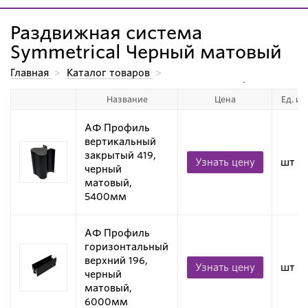
Раздвижная система
Symmetrical Черный матовый
Главная
>
Каталог товаров
>
Алюминиевые системы для производства мебели.
>
Название
Цена
Ед. из
Алюминиевые профили для дверей-купе
>
Раздвижная система Symmetrical
>
Раздвижная система Symmetrical Черный матовый
АФ Профиль
вертикальный
закрытый 419,
Узнать цену
шт
черный
матовый,
5400мм
АФ Профиль
горизонтальный
верхний 196,
Узнать цену
шт
черный
матовый,
6000мм