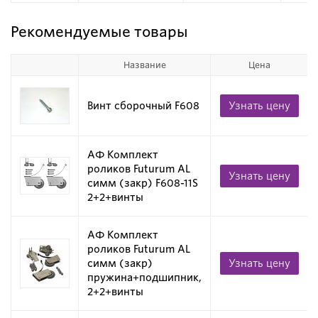
Рекомендуемые товары
Название
Цена
Винт сборочный F608
Узнать цену
АФ Комплект
роликов Futurum AL
Узнать цену
симм (закр) F608-11S
2+2+винты
АФ Комплект
роликов Futurum AL
симм (закр)
Узнать цену
пружина+подшипник,
2+2+винты