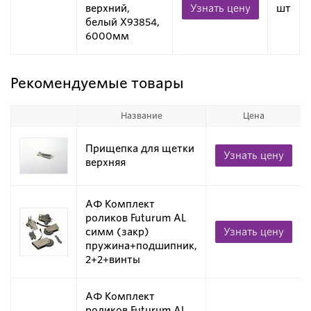
верхний,
Узнать цену
шт
белый X93854,
6000мм
Рекомендуемые товары
Название
Цена
Прищепка для щетки
Узнать цену
верхняя
АФ Комплект
роликов Futurum AL
симм (закр)
Узнать цену
пружина+подшипник,
2+2+винты
АФ Комплект
роликов Futurum AL