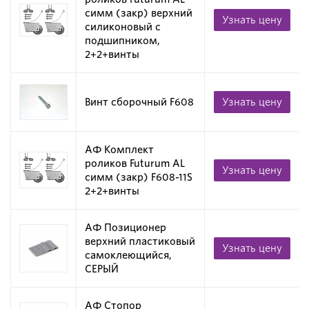
симм (закр) верхний
Узнать цену
силиконовый с
подшипником,
2+2+винты
Винт сборочный F608
Узнать цену
АФ Комплект
роликов Futurum AL
Узнать цену
симм (закр) F608-11S
2+2+винты
АФ Позиционер
верхний пластиковый
Узнать цену
самоклеющийся,
СЕРЫЙ
АФ Стопор