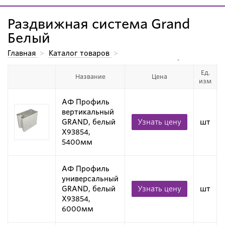
Раздвижная система Grand
Белый
Главная
>
Каталог товаров
>
Алюминиевые системы для производства мебели.
>
Ед.
Алюминиевые профили для дверей-купе
>
Название
Цена
изм
Раздвижная система Grand
>
Раздвижная система Grand Белый
АФ Профиль
вертикальный
GRAND, белый
Узнать цену
шт
X93854,
5400мм
АФ Профиль
универсальный
GRAND, белый
Узнать цену
шт
X93854,
6000мм