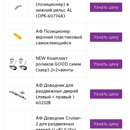
(позиционер) в
Узнать цену
нижний рельс AL
(OPK-60774A)
АФ Позиционер
верхний пластиковый
Узнать цену
самоклеющийся
NEW Комплект
роликов GOOD симм
Узнать цену
(закр) 2+2+винты
АФ Доводчик для
раздвижных дверей
Узнать цену
(левый + правый )
60232B
АФ Доводчик Cruiser-
2 для раздвижных
Узнать цену
дверей (L+R) 5-15кг