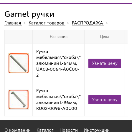
Gamet ручки
Главная
>
Каталог товаров
>
РАСПРОДАЖА
>
Gamet ручки
Е
Название
Цена
и
Ручка
мебельная\"скоба\"
алюминий L-64мм,
Узнать цену
ш
UA03-0064-A0C00-
2
Ручка
мебельная\"скоба\"
Узнать цену
ш
алюминий L-96мм,
RU02-0096-A0C00
О компании
Каталог
Новости
Инструкции