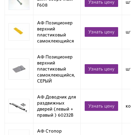
Узнать цену
шт
F608
АФ Позиционер
верхний
Узнать цену
шт
пластиковый
самоклеющийся
АФ Позиционер
верхний
пластиковый
Узнать цену
шт
самоклеющийся,
СЕРЫЙ
АФ Доводчик для
раздвижных
Узнать цену
ком
дверей (левый +
правый ) 60232B
АФ Стопор