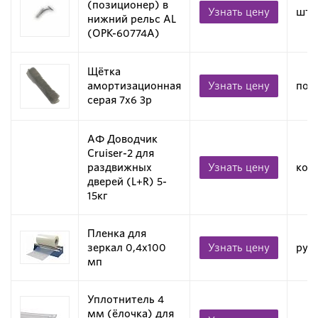
(позиционер) в
Узнать цену
шт
нижний рельс AL
(OPK-60774A)
Щётка
амортизационная
Узнать цену
пог.
серая 7х6 3p
АФ Доводчик
Cruiser-2 для
раздвижных
Узнать цену
ком
дверей (L+R) 5-
15кг
Пленка для
зеркал 0,4х100
Узнать цену
рул
мп
Уплотнитель 4
мм (ёлочка) для