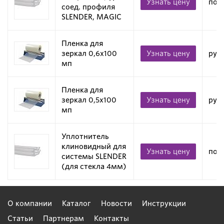
Узнать цену
пог
соед. профиля
SLENDER, MAGIC
Пленка для
зеркал 0,6х100
Узнать цену
рул
мп
Пленка для
зеркал 0,5х100
Узнать цену
рул
мп
Уплотнитель
клиновидный для
Узнать цену
пог
системы SLENDER
(для стекла 4мм)
О компании
Каталог
Новости
Инструкции
Статьи
Партнерам
Контакты