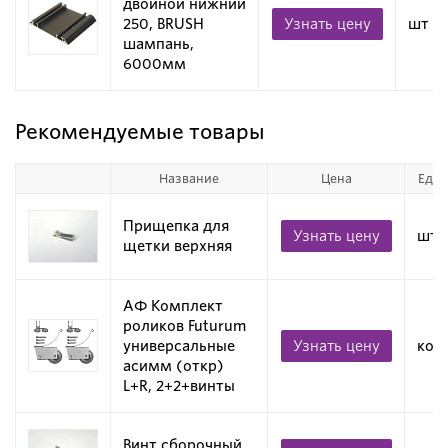
двойной нижний
250, BRUSH
Узнать цену
шт
шампань,
6000мм
Рекомендуемые товары
Название
Цена
Ед. 
Прищепка для
Узнать цену
шт
щетки верхняя
АФ Комплект
роликов Futurum
универсальные
Узнать цену
ком
асимм (откр)
L+R, 2+2+винты
Винт сборочный