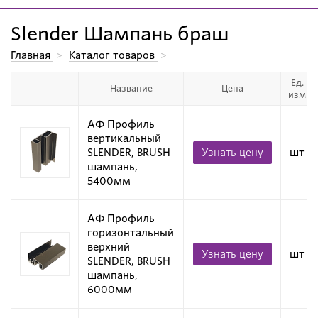
Slender Шампань браш
Главная
>
Каталог товаров
>
Алюминиевые системы для производства мебели.
>
Ед.
Алюминиевые профили для дверей-купе
>
Slender
>
Название
Цена
изм
Slender Шампань браш
АФ Профиль
вертикальный
SLENDER, BRUSH
Узнать цену
шт
шампань,
5400мм
АФ Профиль
горизонтальный
верхний
Узнать цену
шт
SLENDER, BRUSH
шампань,
6000мм