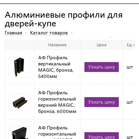
Алюминиевые профили для
дверей-купе
Главная
>
Каталог товаров
>
Алюминиевые системы для производства мебели.
>
Название
Цена
Ед. из
Алюминиевые профили для дверей-купе
>
Алюминиевые профили для дверей-купе
>
Алюминиевые профили для дверей-купе
АФ Профиль
вертикальный
Узнать цену
шт
MAGIC, бронза,
5400мм
АФ Профиль
горизонтальный
Узнать цену
шт
верхний MAGIC,
бронза, 6000мм
АФ Профиль
горизонтальный
Узнать цену
шт