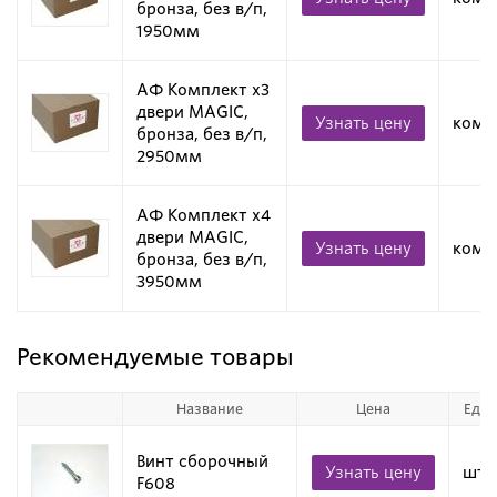
бронза, без в/п,
1950мм
АФ Комплект х3
двери MAGIC,
Узнать цену
комп
бронза, без в/п,
2950мм
АФ Комплект х4
двери MAGIC,
Узнать цену
комп
бронза, без в/п,
3950мм
Рекомендуемые товары
Название
Цена
Ед. 
Винт сборочный
Узнать цену
шт
F608