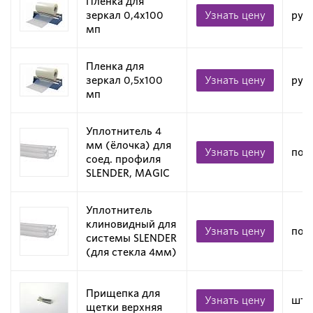
Пленка для
зеркал 0,4х100
Узнать цену
рул
мп
Пленка для
зеркал 0,5х100
Узнать цену
рул
мп
Уплотнитель 4
мм (ёлочка) для
Узнать цену
пог
соед. профиля
SLENDER, MAGIC
Уплотнитель
клиновидный для
Узнать цену
пог
системы SLENDER
(для стекла 4мм)
Прищепка для
Узнать цену
шт
щетки верхняя