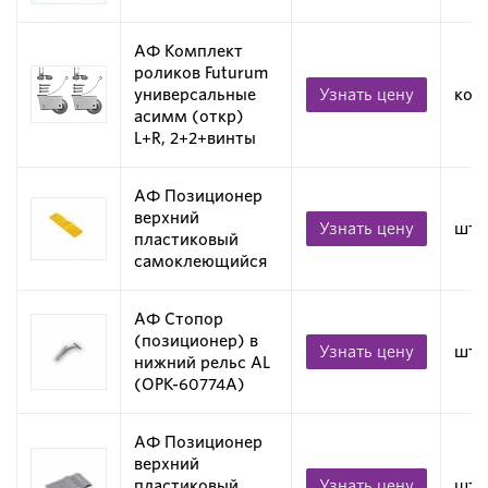
АФ Комплект
роликов Futurum
универсальные
Узнать цену
ком
асимм (откр)
L+R, 2+2+винты
АФ Позиционер
верхний
Узнать цену
шт
пластиковый
самоклеющийся
АФ Стопор
(позиционер) в
Узнать цену
шт
нижний рельс AL
(OPK-60774A)
АФ Позиционер
верхний
пластиковый
Узнать цену
шт