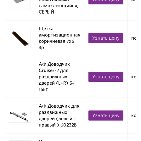
самоклеющийся,
СЕРЫЙ
Щётка
амортизационная
Узнать цену
пог.
коричневая 7х6
3p
АФ Доводчик
Cruiser-2 для
раздвижных
Узнать цену
ком
дверей (L+R) 5-
15кг
АФ Доводчик для
раздвижных
Узнать цену
ком
дверей (левый +
правый ) 60232B