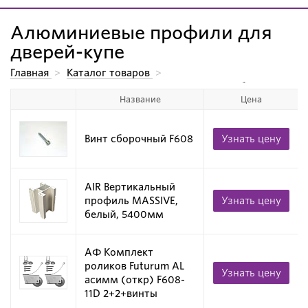
Алюминиевые профили для
дверей-купе
Главная
>
Каталог товаров
>
Алюминиевые системы для производства мебели.
>
Название
Цена
Алюминиевые профили для дверей-купе
>
Алюминиевые профили для дверей-купе
>
Алюминиевые профили для дверей-купе
Винт сборочный F608
Узнать цену
AIR Вертикальный
профиль MASSIVE,
Узнать цену
белый, 5400мм
АФ Комплект
роликов Futurum AL
Узнать цену
асимм (откр) F608-
11D 2+2+винты