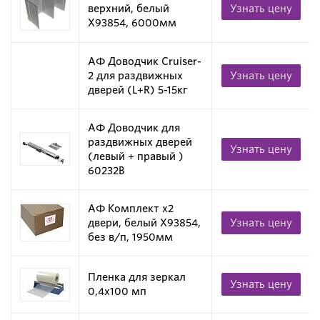
верхний, белый
Узнать цену
X93854, 6000мм
АФ Доводчик Cruiser-
2 для раздвижных
Узнать цену
дверей (L+R) 5-15кг
АФ Доводчик для
раздвижных дверей
Узнать цену
(левый + правый )
60232B
АФ Комплект х2
двери, белый X93854,
Узнать цену
без в/п, 1950мм
Пленка для зеркал
Узнать цену
0,4х100 мп