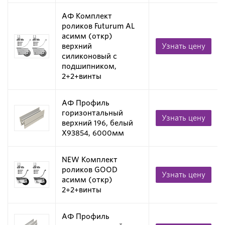
АФ Комплект
роликов Futurum AL
асимм (откр)
верхний
Узнать цену
силиконовый с
подшипником,
2+2+винты
АФ Профиль
горизонтальный
Узнать цену
верхний 196, белый
X93854, 6000мм
NEW Комплект
роликов GOOD
Узнать цену
асимм (откр)
2+2+винты
АФ Профиль