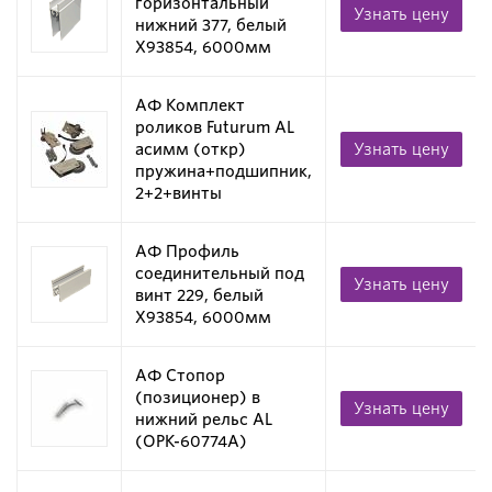
горизонтальный
Узнать цену
нижний 377, белый
X93854, 6000мм
АФ Комплект
роликов Futurum AL
асимм (откр)
Узнать цену
пружина+подшипник,
2+2+винты
АФ Профиль
соединительный под
Узнать цену
винт 229, белый
X93854, 6000мм
АФ Стопор
(позиционер) в
Узнать цену
нижний рельс AL
(OPK-60774A)